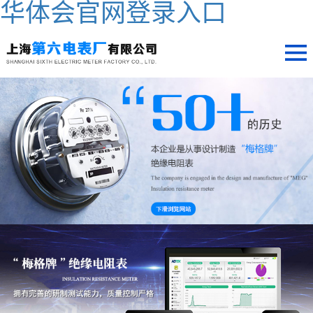
华体会官网登录入口