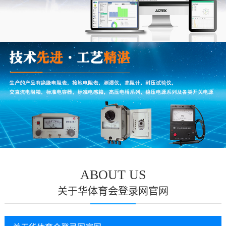
ABOUT US
关于华体育会登录网官网