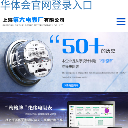
华体会官网登录入口