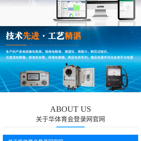
ABOUT US
关于华体育会登录网官网