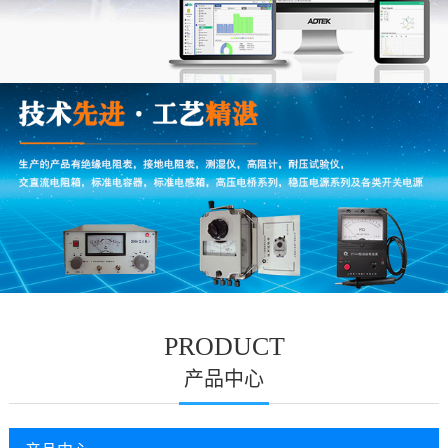
PRODUCT
产品中心